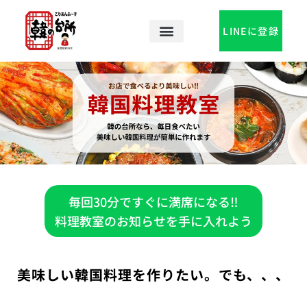
内
容
LINEに登録
を
ス
キ
お店で食べるより美味しい‼
ッ
プ
韓国理教室
韓の台所なら、毎日食べたい
美味しい韓国料理が簡単に作れます
毎回30分ですぐに満席になる‼
料理教室のお知らせを手に入れよう
美味しい韓国料理を作りたい。でも、、、