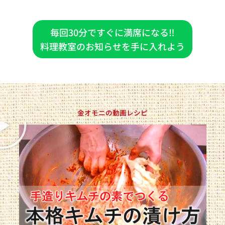
毎回30分ですぐに満席になる‼
料理教室のお知らせを手に入れよう
P
金オモニの動画レシピ
l
a
y