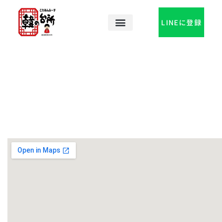
内
容
LINEに登録
を
ス
キ
ッ
プ